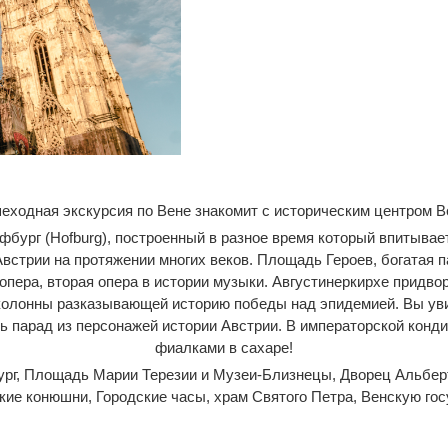
еходная экскурсия по Вене знакомит с историческим центром В
бург (Hofburg), построенный в разное время который впитывает
Австрии на протяжении многих веков. Площадь Героев, богатая
пера, вторая опера в истории музыки. Августинеркирхе придво
колонны разказывающей историю победы над эпидемией. Вы уви
ь парад из персонажей истории Австрии. В императорской конд
фиалками в сахаре!
рг, Площадь Марии Терезии и Музеи-Близнецы, Дворец Альберт
ие конюшни, Городские часы, храм Святого Петра, Венскую го