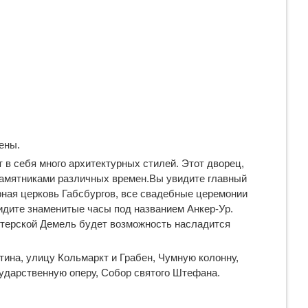
ены.
 в себя много архитектурных стилей. Этот дворец,
 памятниками различных времен.Вы увидите главный
рная церковь Габсбургов, все свадебные церемонии
дите знаменитые часы под названием Анкер-Ур.
итерской Демель будет возможность насладится
ина, улицу Кольмаркт и Грабен, Чумную колонну,
сударственную оперу, Собор святого Штефана.